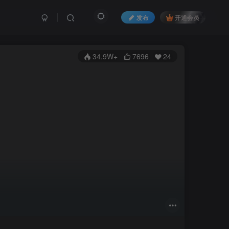
发布
开通会员
34.9W+
7696
24