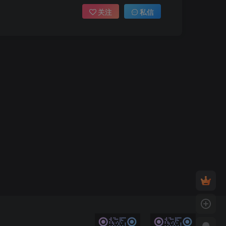
关注
私信