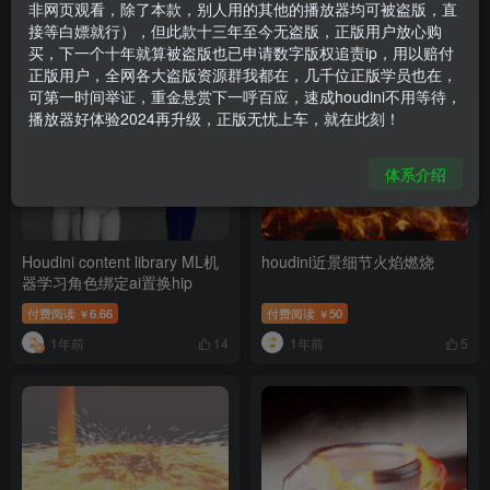
非网页观看，除了本款，别人用的其他的播放器均可被盗版，直
接等白嫖就行），但此款十三年至今无盗版，正版用户放心购
模块
基础
渲染
粒子
烟火
破碎
布料
流体
毛发
买，下一个十年就算被盗版也已申请数字版权追责ip，用以赔付
排序
更新
浏览
点赞
评论
正版用户，全网各大盗版资源群我都在，几千位正版学员也在，
可第一时间举证，重金悬赏下一呼百应，速成houdini不用等待，
播放器好体验2024再升级，正版无忧上车，就在此刻！
体系介绍
Houdini content library ML机
houdini近景细节火焰燃烧
器学习角色绑定ai置换hip
付费阅读
6.66
付费阅读
50
￥
￥
1年前
1年前
14
5