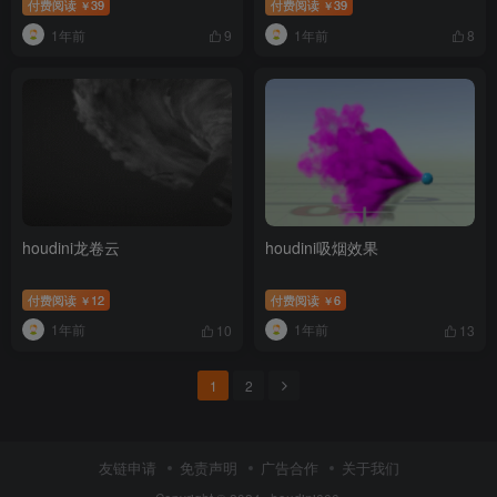
付费阅读
39
付费阅读
39
￥
￥
1年前
1年前
9
8
houdini龙卷云
houdini吸烟效果
付费阅读
12
付费阅读
6
￥
￥
1年前
1年前
10
13
1
2
友链申请
免责声明
广告合作
关于我们