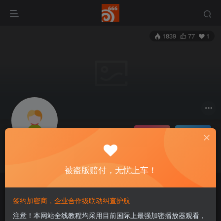
1839
77
1
关注
私信
可乐鸡
被盗版赔付，无忧上车！
签约加密商，企业合作级联动纠查护航
注意！本网站全线教程均采用目前国际上最强加密播放器观看，