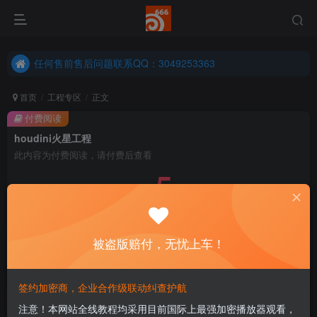
任何售前售后问题联系QQ：3049253363
港澳台、国外地区学员购买前确保您能联系得上我先
任何售前售后问题联系QQ：3049253363
港澳台、国外地区学员购买前确保您能联系得上我先
首页
工程专区
正文
付费阅读
houdini火星工程
此内容为付费阅读，请付费后查看
5
￥
免费
永久会员
被盗版赔付，无忧上车！
立即购买
您当前未登录！建议登陆后购买，可保存购买订单
签约加密商，企业合作级联动纠查护航
注意！本网站全线教程均采用目前国际上最强加密播放器观看，