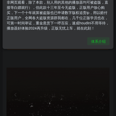
非网页观看，除了本款，别人用的其他的播放器均可被盗版，直
houdini火星工程
接等白嫖就行），但此款十三年至今无盗版，正版用户放心购
买，下一个十年就算被盗版也已申请数字版权追责ip，用以赔付
风中玫瑰丶李游
关注
私信
正版用户，全网各大盗版资源群我都在，几千位正版学员也在，
1年前更新
可第一时间举证，重金悬赏下一呼百应，速成houdini不用等待，
390
5
播放器好体验2024再升级，正版无忧上车，就在此刻！
此处内容已隐藏，请付费后查看
体系介绍