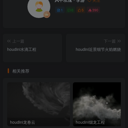
风中玫瑰丶李游
关注
1
0
5
390
上一篇
下一篇
houdini水滴工程
houdini近景细节火焰燃烧
相关推荐
houdini龙卷云
houdini烟龙工程