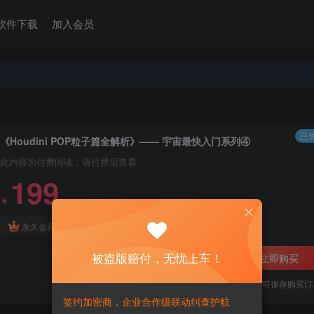
软件下载
加入会员
已售
《Houdini POP粒子篇全解析》—— 宇宙最快入门系列④
此内容为付费阅读，请付费后查看
199
￥
免费
永久会员
被盗版赔付，无忧上车！
立即购买
您当前未登录！建议登陆后购买，可保存购买订
签约加密商，企业合作级联动纠查护航