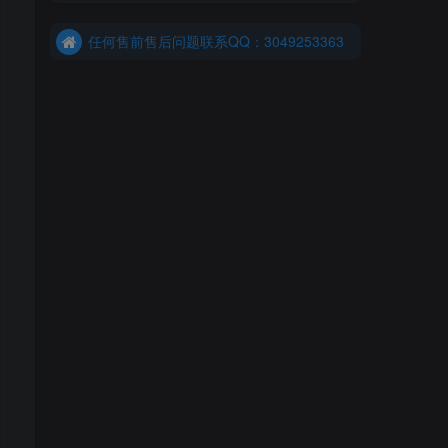
港澳台、国外购买前确保您能联系上我先
任何售前售后问题联系QQ：3049253363
港澳台、国外购买前确保您能联系上我先