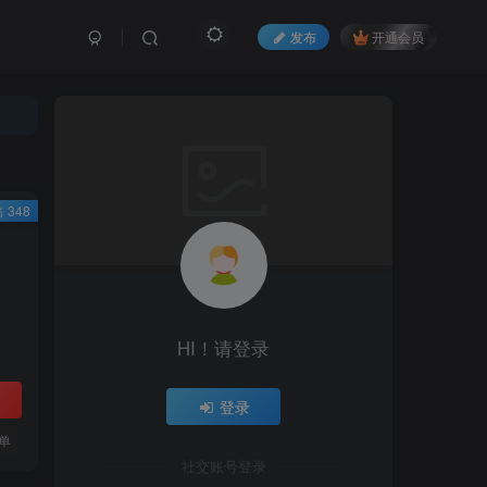
发布
开通会员
 348
HI！请登录
登录
单
社交账号登录