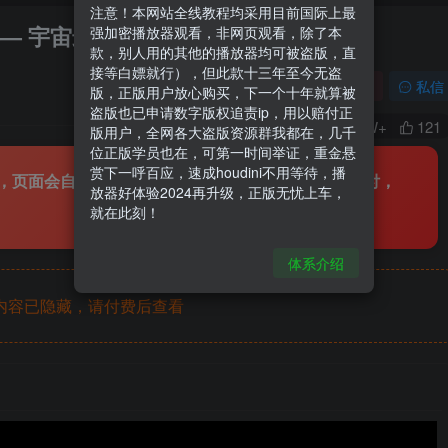
注意！本网站全线教程均采用目前国际上最
》—— 宇宙最快入门系列④
强加密播放器观看，非网页观看，除了本
款，别人用的其他的播放器均可被盗版，直
接等白嫖就行），但此款十三年至今无盗
关注
私信
版，正版用户放心购买，下一个十年就算被
盗版也已申请数字版权追责ip，用以赔付正
1.2W+
121
版用户，全网各大盗版资源群我都在，几千
位正版学员也在，可第一时间举证，重金悬
赏下一呼百应，速成houdini不用等待，播
，页面会自动显示播放方法！十三年无盗版！盗版赔付，
放器好体验2024再升级，正版无忧上车，
就在此刻！
体系介绍
内容已隐藏，请付费后查看