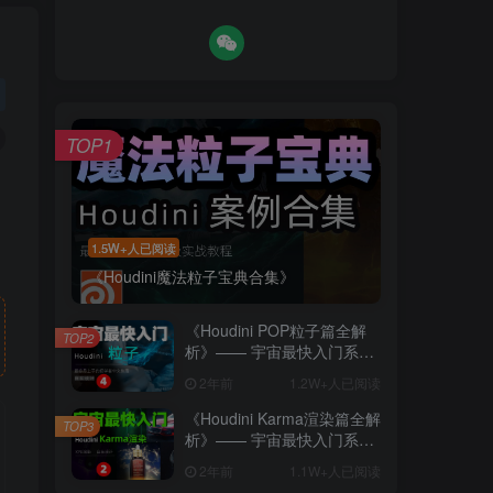
TOP1
1.5W+人已阅读
《Houdini魔法粒子宝典合集》
《Houdini POP粒子篇全解
TOP2
析》—— 宇宙最快入门系列
④
2年前
1.2W+人已阅读
《Houdini Karma渲染篇全解
TOP3
析》—— 宇宙最快入门系列
②
任何售前售后问题联系QQ：3049253363
2年前
1.1W+人已阅读