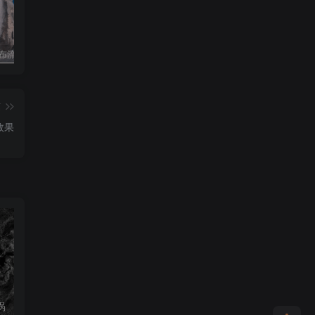
i瀑布流体工程
houdini人物奔跑涟漪
篇
烟效果
涡
houdini火星工程
houdini瀑