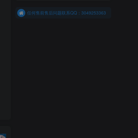
港澳台、国外购买前确保您能联系上我先
任何售前售后问题联系QQ：3049253363
港澳台、国外购买前确保您能联系上我先