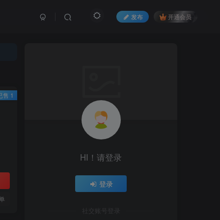
发布
开通会员
已售 1
HI！请登录
登录
单
社交账号登录