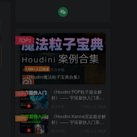
TOP1
1.5W+人已阅读
《Houdini魔法粒子宝典合集》
《Houdini POP粒子篇全解
TOP2
析》—— 宇宙最快入门系列
④
2年前
1.2W+人已阅读
《Houdini Karma渲染篇全解
TOP3
析》—— 宇宙最快入门系列
②
任何售前售后问题联系QQ：3049253363
2年前
1.1W+人已阅读