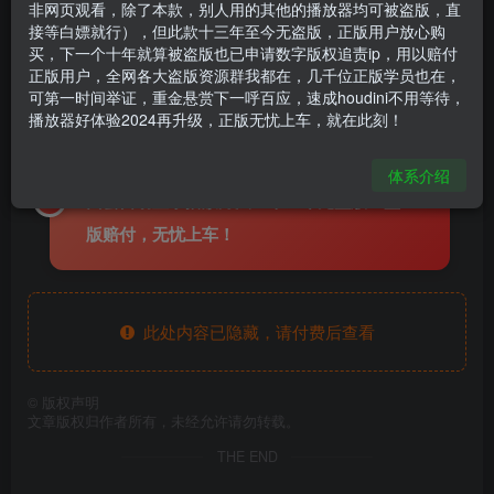
非网页观看，除了本款，别人用的其他的播放器均可被盗版，直
《AI教程—美型角色制作》
接等白嫖就行），但此款十三年至今无盗版，正版用户放心购
买，下一个十年就算被盗版也已申请数字版权追责ip，用以赔付
AI—ZD
关注
私信
正版用户，全网各大盗版资源群我都在，几千位正版学员也在，
5个月前更新
可第一时间举证，重金悬赏下一呼百应，速成houdini不用等待，
2252
12
播放器好体验2024再升级，正版无忧上车，就在此刻！
全线教程使用加密播放器观看，购买后，页
体系介绍
面会自动显示播放方法！十三年无盗版！盗
版赔付，无忧上车！
此处内容已隐藏，请付费后查看
©
版权声明
文章版权归作者所有，未经允许请勿转载。
THE END