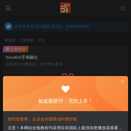
任何售前售后问题联系QQ：3049253363
港澳台、国外地区学员购买前确保您能联系得上我先
任何售前售后问题联系QQ：3049253363
港澳台、国外地区学员购买前确保您能联系得上我先
首页
工程专区
正文
付费阅读
houdini手表融化
此内容为付费阅读，请付费后查看
39
￥
免费
永久会员
被盗版赔付，无忧上车！
立即购买
您当前未登录！建议登陆后购买，可保存购买订单
签约加密商，企业合作级联动纠查护航
注意！本网站全线教程均采用目前国际上最强加密播放器观看，