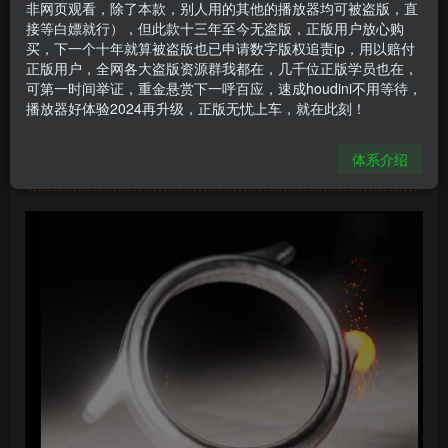
非网页观看，除了本款，别人用的其他的播放器均可被盗版，直
houdini手表融化
接等白嫖就行），但此款十三年至今无盗版，正版用户放心购
买，下一个十年就算被盗版也已申请数字版权追责ip，用以赔付
可乐鸡
关注
私信
正版用户，全网各大盗版资源群我都在，几千位正版学员也在，
1年前更新
可第一时间举证，重金悬赏下一呼百应，速成houdini不用等待，
304
7
播放器好体验2024再升级，正版无忧上车，就在此刻！
此处内容已隐藏，请付费后查看
体系介绍