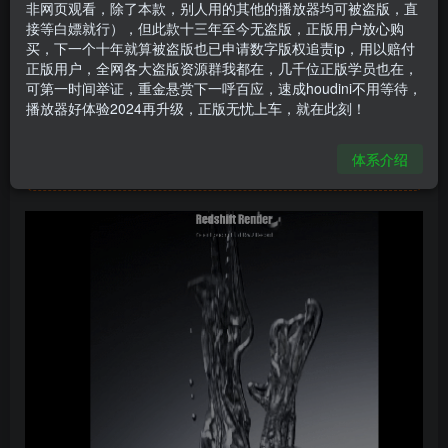
非网页观看，除了本款，别人用的其他的播放器均可被盗版，直
houdini负重力流体
接等白嫖就行），但此款十三年至今无盗版，正版用户放心购
买，下一个十年就算被盗版也已申请数字版权追责ip，用以赔付
可乐鸡
关注
私信
正版用户，全网各大盗版资源群我都在，几千位正版学员也在，
1年前更新
可第一时间举证，重金悬赏下一呼百应，速成houdini不用等待，
165
15
播放器好体验2024再升级，正版无忧上车，就在此刻！
此处内容已隐藏，请付费后查看
体系介绍