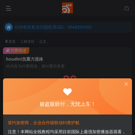
任何售前售后问题联系QQ：3049253363
港澳台、国外地区学员购买前确保您能联系得上我先
任何售前售后问题联系QQ：3049253363
港澳台、国外地区学员购买前确保您能联系得上我先
首页
工程专区
正文
付费阅读
houdini负重力流体
此内容为付费阅读，请付费后查看
39
￥
免费
永久会员
被盗版赔付，无忧上车！
立即购买
您当前未登录！建议登陆后购买，可保存购买订单
签约加密商，企业合作级联动纠查护航
注意！本网站全线教程均采用目前国际上最强加密播放器观看，