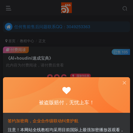
任何售前售后问题联系QQ：3049253363
港澳台、国外地区学员购买前确保您能联系得上我先
任何售前售后问题联系QQ：3049253363
港澳台、国外地区学员购买前确保您能联系得上我先
首页
教程中心
正文
付费阅读
已售 105
《AI+houdini速成宝典》
此内容为付费阅读，请付费后查看
386
限时特惠
499
￥
￥
免费
永久会员
被盗版赔付，无忧上车！
立即购买
您当前未登录！建议登陆后购买，可保存购买订单
签约加密商，企业合作级联动纠查护航
注意！本网站全线教程均采用目前国际上最强加密播放器观看，