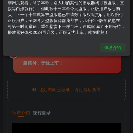
非网页观看，除了本款，别人用的其他的播放器均可被盗版，直
《AI+houdini速成宝典》
接等白嫖就行），但此款十三年至今无盗版，正版用户放心购
买，下一个十年就算被盗版也已申请数字版权追责ip，用以赔付
houdini666
关注
私信
正版用户，全网各大盗版资源群我都在，几千位正版学员也在，
1年前更新
可第一时间举证，重金悬赏下一呼百应，速成houdini不用等待，
2716
11
播放器好体验2024再升级，正版无忧上车，就在此刻！
全线教程使用加密播放器观看，购买后，页
体系介绍
面会自动显示播放方法！十三年无盗版！盗
版赔付，无忧上车！
此处内容已隐藏，请付费后查看
课程介绍
课程目录