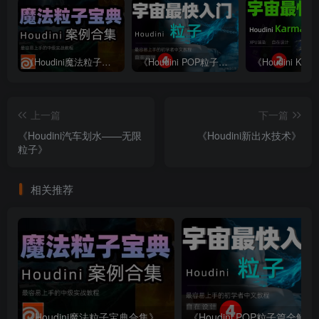
《Houdini魔法粒子宝典合集》
《Houdini POP粒子篇全解析》—— 宇宙最快入门系列④
上一篇
下一篇
《Houdini汽车划水——无限
《Houdini新出水技术》
粒子》
相关推荐
《Houdini魔法粒子宝典合集》
《Houdini