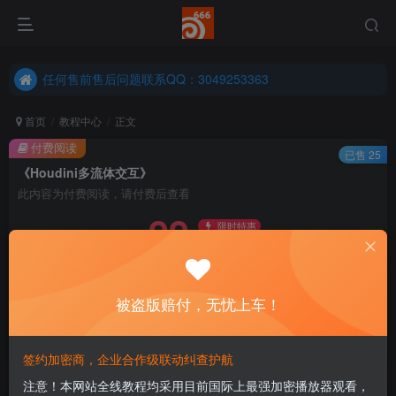
任何售前售后问题联系QQ：3049253363
港澳台、国外地区学员购买前确保您能联系得上我先
任何售前售后问题联系QQ：3049253363
港澳台、国外地区学员购买前确保您能联系得上我先
首页
教程中心
正文
付费阅读
已售 25
《Houdini多流体交互》
此内容为付费阅读，请付费后查看
99
限时特惠
128
￥
￥
免费
永久会员
被盗版赔付，无忧上车！
立即购买
您当前未登录！建议登陆后购买，可保存购买订单
签约加密商，企业合作级联动纠查护航
注意！本网站全线教程均采用目前国际上最强加密播放器观看，