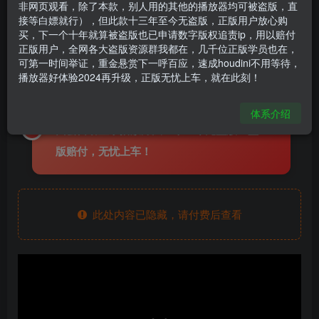
非网页观看，除了本款，别人用的其他的播放器均可被盗版，直
《Houdini多流体交互》
接等白嫖就行），但此款十三年至今无盗版，正版用户放心购
买，下一个十年就算被盗版也已申请数字版权追责ip，用以赔付
houdini666
关注
私信
正版用户，全网各大盗版资源群我都在，几千位正版学员也在，
1年前更新
可第一时间举证，重金悬赏下一呼百应，速成houdini不用等待，
4205
7
播放器好体验2024再升级，正版无忧上车，就在此刻！
全线教程使用加密播放器观看，购买后，页
体系介绍
面会自动显示播放方法！十三年无盗版！盗
版赔付，无忧上车！
此处内容已隐藏，请付费后查看