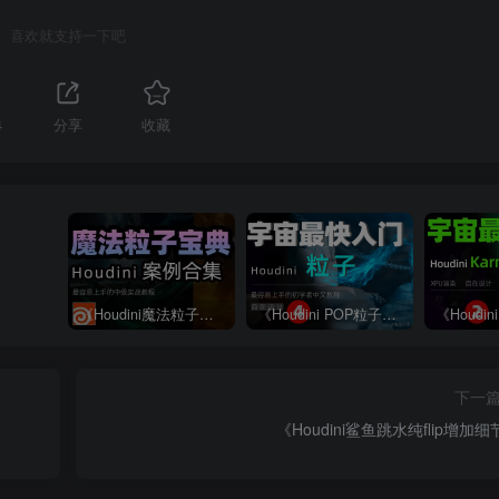
喜欢就支持一下吧
4
分享
收藏
《Houdini魔法粒子宝典合集》
《Houdini POP粒子篇全解析》—— 宇宙最快入门系列④
下一
《Houdini鲨鱼跳水纯flip增加细