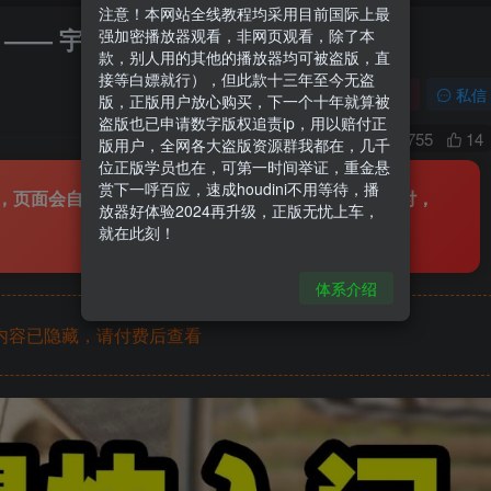
注意！本网站全线教程均采用目前国际上最
析》—— 宇宙最快入门系列15
强加密播放器观看，非网页观看，除了本
款，别人用的其他的播放器均可被盗版，直
接等白嫖就行），但此款十三年至今无盗
关注
私信
版，正版用户放心购买，下一个十年就算被
盗版也已申请数字版权追责ip，用以赔付正
4755
14
版用户，全网各大盗版资源群我都在，几千
位正版学员也在，可第一时间举证，重金悬
赏下一呼百应，速成houdini不用等待，播
，页面会自动显示播放方法！十三年无盗版！盗版赔付，
放器好体验2024再升级，正版无忧上车，
就在此刻！
体系介绍
内容已隐藏，请付费后查看