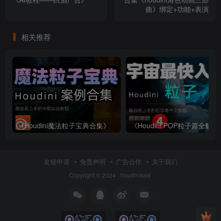
曲》绑定+功能+表演
相关推荐
《Houdini魔法粒子宝典合集》
《Houdini
友链申请
免责声明
广告合作
关于我们
Copyright © 2024 ·
houdini666