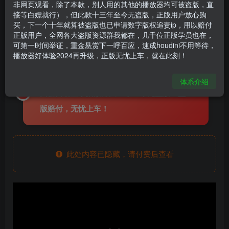
非网页观看，除了本款，别人用的其他的播放器均可被盗版，直
《houdini动画表演篇》
接等白嫖就行），但此款十三年至今无盗版，正版用户放心购
买，下一个十年就算被盗版也已申请数字版权追责ip，用以赔付
houdini666
关注
私信
正版用户，全网各大盗版资源群我都在，几千位正版学员也在，
4个月前更新
可第一时间举证，重金悬赏下一呼百应，速成houdini不用等待，
137
5
播放器好体验2024再升级，正版无忧上车，就在此刻！
全线教程使用加密播放器观看，购买后，页
体系介绍
面会自动显示播放方法！十三年无盗版！盗
版赔付，无忧上车！
此处内容已隐藏，请付费后查看