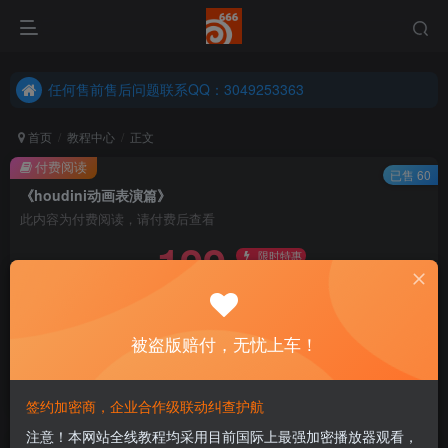
任何售前售后问题联系QQ：3049253363
港澳台、国外地区学员购买前确保您能联系得上我先
任何售前售后问题联系QQ：3049253363
港澳台、国外地区学员购买前确保您能联系得上我先
首页
教程中心
正文
付费阅读
已售 60
《houdini动画表演篇》
此内容为付费阅读，请付费后查看
199
限时特惠
299
￥
￥
免费
永久会员
被盗版赔付，无忧上车！
立即购买
您当前未登录！建议登陆后购买，可保存购买订单
签约加密商，企业合作级联动纠查护航
注意！本网站全线教程均采用目前国际上最强加密播放器观看，