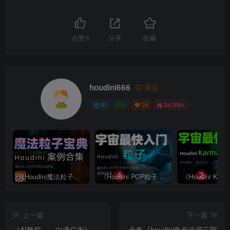
点赞
5
分享
收藏
houdini666
关注
81
0
24
34.9W+
《Houdini魔法粒子宝典合集》
《Houdini POP粒子篇全解析》—— 宇宙最快入门系列④
上一篇
下一篇
《AI教程——白酒广告》
合集《houdini角色动画三部