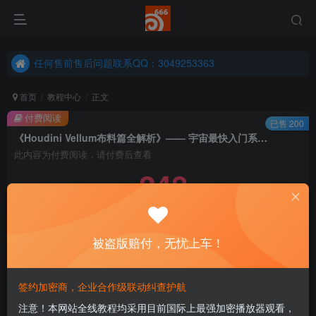
任何售前售后问题联系QQ：3049253363
港澳台、国外地区学员购买前确保您能联系得上我先
任何售前售后问题联系QQ：3049253363
港澳台、国外地区学员购买前确保您能联系得上我先
首页
教程中心
正文
付费阅读
已售 200
《Houdini Vellum布料篇全解析》—— 宇宙最快入门系列⑤
此内容为付费阅读，请付费后查看
248
￥
免费
永久会员
被盗版赔付，无忧上车！
立即购买
您当前未登录！建议登陆后购买，可保存购买订单
签约加密商，企业合作级联动纠查护航
注意！本网站全线教程均采用目前国际上最强加密播放器观看，