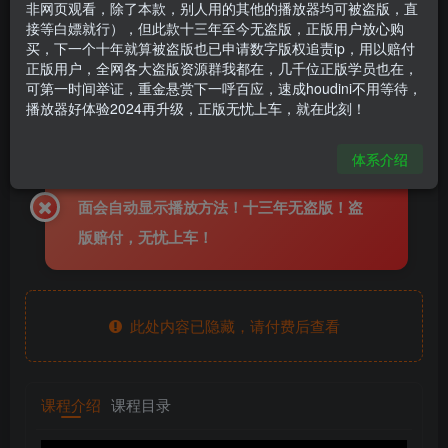
非网页观看，除了本款，别人用的其他的播放器均可被盗版，直
《Houdini Vellum布料篇全解析》—— 宇宙最快
接等白嫖就行），但此款十三年至今无盗版，正版用户放心购
入门系列⑤
买，下一个十年就算被盗版也已申请数字版权追责ip，用以赔付
正版用户，全网各大盗版资源群我都在，几千位正版学员也在，
houdini666
关注
私信
可第一时间举证，重金悬赏下一呼百应，速成houdini不用等待，
2年前更新
播放器好体验2024再升级，正版无忧上车，就在此刻！
6631
119
体系介绍
全线教程使用加密播放器观看，购买后，页
面会自动显示播放方法！十三年无盗版！盗
版赔付，无忧上车！
此处内容已隐藏，请付费后查看
课程介绍
课程目录