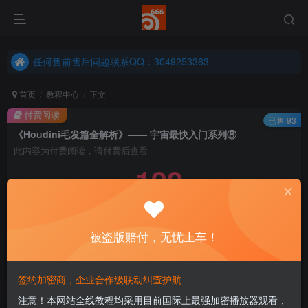
任何售前售后问题联系QQ：3049253363
港澳台、国外地区学员购买前确保您能联系得上我先
任何售前售后问题联系QQ：3049253363
港澳台、国外地区学员购买前确保您能联系得上我先
首页
教程中心
正文
付费阅读
已售 93
《Houdini毛发篇全解析》—— 宇宙最快入门系列⑧
此内容为付费阅读，请付费后查看
199
￥
免费
永久会员
被盗版赔付，无忧上车！
立即购买
您当前未登录！建议登陆后购买，可保存购买订单
签约加密商，企业合作级联动纠查护航
注意！本网站全线教程均采用目前国际上最强加密播放器观看，