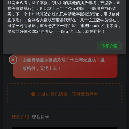
非网页观看，除了本款，别人用的其他的播放器均可被盗版，直
《Houdini毛发篇全解析》—— 宇宙最快入门系列
接等白嫖就行），但此款十三年至今无盗版，正版用户放心购
⑧
买，下一个十年就算被盗版也已申请数字版权追责ip，用以赔付
正版用户，全网各大盗版资源群我都在，几千位正版学员也在，
houdini666
关注
私信
可第一时间举证，重金悬赏下一呼百应，速成houdini不用等待，
2年前更新
播放器好体验2024再升级，正版无忧上车，就在此刻！
4309
80
体系介绍
全线教程使用加密播放器观看，购买后，页
面会自动显示播放方法！十三年无盗版！盗
版赔付，无忧上车！
此处内容已隐藏，请付费后查看
课程介绍
课程目录