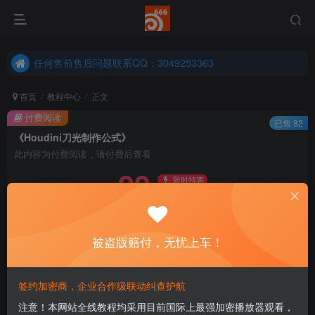
任何售前售后问题联系QQ：3049253363
港澳台、国外地区学员购买前确保您能联系得上我先
任何售前售后问题联系QQ：3049253363
港澳台、国外地区学员购买前确保您能联系得上我先
首页
教程中心
正文
付费阅读
已售 82
《Houdini刀光制作公式》
此内容为付费阅读，请付费后查看
99
限时特惠
128
￥
￥
免费
永久会员
被盗版赔付，无忧上车！
立即购买
您当前未登录！建议登陆后购买，可保存购买订单
签约加密商，企业合作级联动纠查护航
注意！本网站全线教程均采用目前国际上最强加密播放器观看，