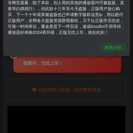
非网页观看，除了本款，别人用的其他的播放器均可被盗版，直
《Houdini刀光制作公式》
接等白嫖就行），但此款十三年至今无盗版，正版用户放心购
买，下一个十年就算被盗版也已申请数字版权追责ip，用以赔付
houdini666
关注
私信
正版用户，全网各大盗版资源群我都在，几千位正版学员也在，
2年前更新
可第一时间举证，重金悬赏下一呼百应，速成houdini不用等待，
2856
88
播放器好体验2024再升级，正版无忧上车，就在此刻！
全线教程使用加密播放器观看，购买后，页
体系介绍
面会自动显示播放方法！十三年无盗版！盗
版赔付，无忧上车！
此处内容已隐藏，请付费后查看